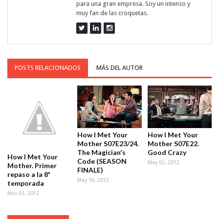
para una gran empresa. Soy un intenso y
muy fan de las croquetas.
POSTS RELACIONADOS
MÁS DEL AUTOR
How I Met Your
How I Met Your
Mother S07E23/24.
Mother S07E22.
The Magician's
Good Crazy
How I Met Your
Code (SEASON
May 02, 2012
Mother. Primer
FINALE)
repaso a la 8ª
May 16, 2012
temporada
Nov 03, 2012