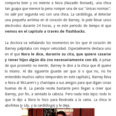
comporta bien y no miente a Nora (Nazadin Boniadi), una chica
tan guapa que merece la pena romper una de sus "únicas normas":
no salir por segunda vez con una chica. La cardióloga, al detectar
una pequeña arritmia en el corazón de Barney, le pide llevar unos
electrodos durante 24 horas, y es este periodo de tiempo el que
vemos en el capítulo a través de flashbacks
.
La doctora va señalando los momentos en los que el corazón de
Barney palpitaba con mayor velocidad. Especialmente destaca uno
en el que
Nora le dice, durante su cita, que quiere casarse
y tener hijos algún día (no necesariamente con él).
A pesar
de que prometió no mentir, Barney le dice a la chica que él quiere
lo mismo. Al día siguiente (puede ser que sí o que no, no he
entendido muchos saltos temporales en este capítulo), Barney lleva
a Nora al McLaren's y chantajea a sus amigos para que digan cosas
buenas de él. La panda recela bastante pero llegan a creer que
Barney, por fin, a sentado la cabeza. Pero nada más lejos: todo lo
que le dijo a Nora lo hizo para llevársela a la cama. La chica le
abofetea (y Lily, y la cardióloga) y le deja.