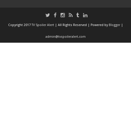
Copyright 2017
TV Spoiler Alert
| All Rights Reserved | Powered by
Blogger
|
admin@tvspoileralert.com