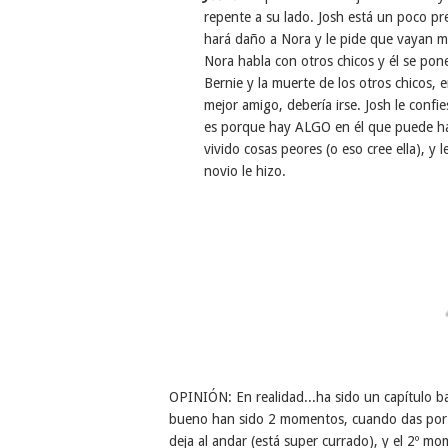
repente a su lado. Josh está un poco p
hará daño a Nora y le pide que vayan má
Nora habla con otros chicos y él se pon
Bernie y la muerte de los otros chicos, 
mejor amigo, debería irse. Josh le confi
es porque hay ALGO en él que puede hac
vivido cosas peores (o eso cree ella), y
novio le hizo.
OPINIÓN: En realidad...ha sido un capítulo b
bueno han sido 2 momentos, cuando das por 
deja al andar (está super currado), y el 2º mo