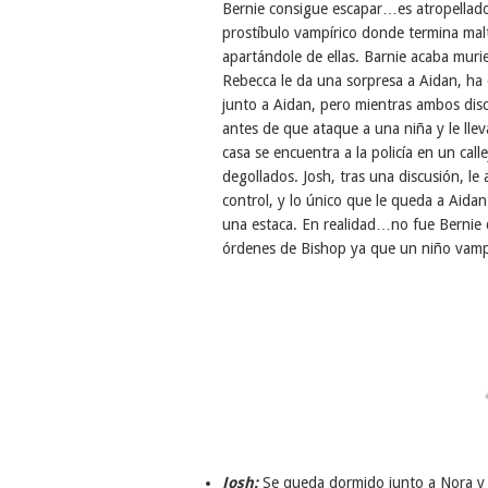
Bernie consigue escapar…es atropellado
prostíbulo vampírico donde termina mal
apartándole de ellas. Barnie acaba murie
Rebecca le da una sorpresa a Aidan, ha 
junto a Aidan, pero mientras ambos disc
antes de que ataque a una niña y le llev
casa se encuentra a la policía en un cal
degollados. Josh, tras una discusión, le
control, y lo único que le queda a Aidan
una estaca. En realidad…no fue Bernie q
órdenes de Bishop ya que un niño vamp
Josh:
Se queda dormido junto a Nora y t