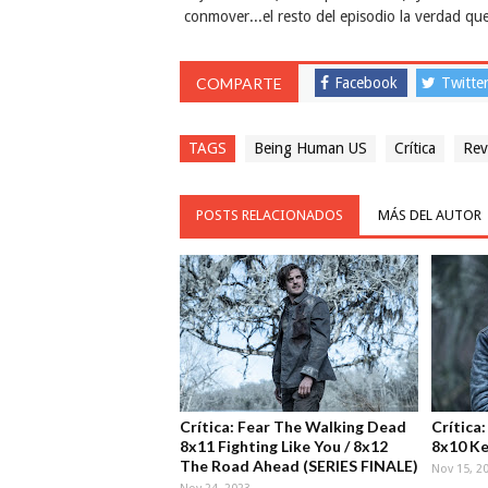
conmover...el resto del episodio la verdad qu
COMPARTE
Facebook
Twitte
TAGS
Being Human US
Crítica
Rev
POSTS RELACIONADOS
MÁS DEL AUTOR
Crítica: Fear The Walking Dead
Crítica
8x11 Fighting Like You / 8x12
8x10 Ke
The Road Ahead (SERIES FINALE)
Nov 15, 2