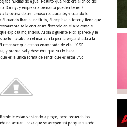
ejaba huellas de agua. Resultó que Nick era el chico del
 a Danny, y empieza a pensar si pueden tener 2
ck a la cocina de un famoso restaurante, y cuando le
 él cuando iban al instituto, él empieza a toser y tiene que
l restaurante se le encuentra flotando en el aire como si
ue explota mojándola. Al día siguiente Nick aparece y le
revuelto…acabó en el mar con la pierna enganchada a la
él reconoce que estaba enamorado de ella…Y SE
te, y pronto Sally descubre que NO lo hace
ue es la única forma de sentir qué es estar vivo.
ernie le están volviendo a pegar, pero recuerda los
ide no actuar…cosa que se arrepentirá porque cuando