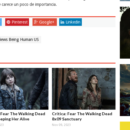
e carece un poco de importancia.
r
Pinterest
Google+
Linkedin
iews Being Human US
: Fear The Walking Dead
Crítica: Fear The Walking Dead
eping Her Alive
8x09 Sanctuary
023
Nov 09, 2023