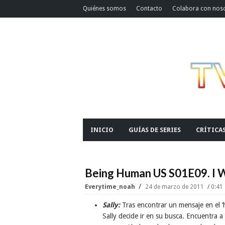
Quiénes somos
Contacto
Colabora con nos
INICIO
GUÍAS DE SERIES
CRÍTICA
Being Human US S01E09. I 
Everytime_noah
24 de marzo de 2011
0:41
Sally:
Tras encontrar un mensaje en el ‘
Sally decide ir en su busca. Encuentra a