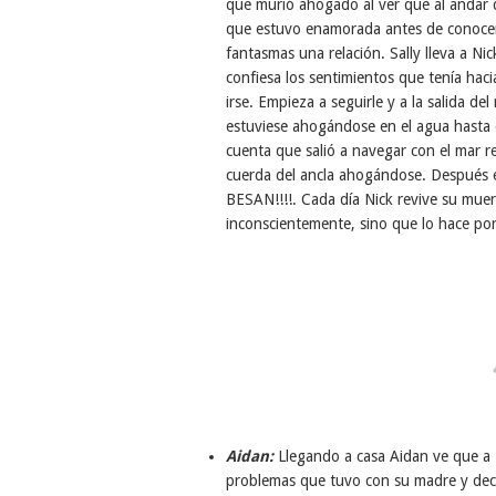
que murió ahogado al ver que al andar d
que estuvo enamorada antes de conocer
fantasmas una relación. Sally lleva a Ni
confiesa los sentimientos que tenía hacia
irse. Empieza a seguirle y a la salida de
estuviese ahogándose en el agua hasta q
cuenta que salió a navegar con el mar 
cuerda del ancla ahogándose. Después 
BESAN!!!!. Cada día Nick revive su muer
inconscientemente, sino que lo hace porq
Aidan:
Llegando a casa Aidan ve que a B
problemas que tuvo con su madre y dec