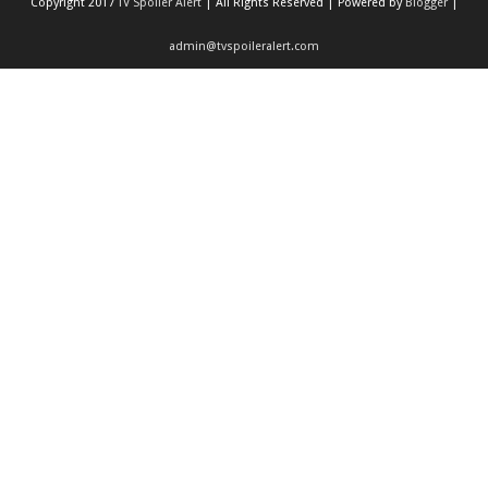
Copyright 2017
TV Spoiler Alert
| All Rights Reserved | Powered by
Blogger
|
admin@tvspoileralert.com