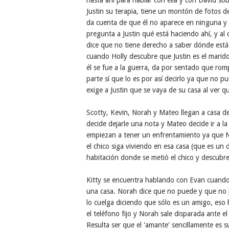
hasta ahí para hablar con ella y con David sob
Justin su terapia, tiene un montón de fotos d
da cuenta de que él no aparece en ninguna y se
pregunta a Justin qué está haciendo ahí, y al
dice que no tiene derecho a saber dónde está 
cuando Holly descubre que Justin es el marid
él se fue a la guerra, da por sentado que romp
parte sí que lo es por así decirlo ya que no p
exige a Justin que se vaya de su casa al ver qu
Scotty, Kevin, Norah y Mateo llegan a casa de
decide dejarle una nota y Mateo decide ir a l
empiezan a tener un enfrentamiento ya que N
el chico siga viviendo en esa casa (que es un 
habitación donde se metió el chico y descubr
Kitty se encuentra hablando con Evan cuando
una casa. Norah dice que no puede y que no 
lo cuelga diciendo que sólo es un amigo, eso
el teléfono fijo y Norah sale disparada ante el
Resulta ser que el 'amante' sencillamente es s