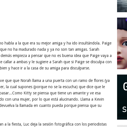
o habla a la que era su mejor amiga y ha ido insultándola. Paige
a que no ha madurado nada y ya no son tan amigas. Sarah
os demás empieza a pensar que no es buena idea que Paige vaya a
ce callar a ambas y le sugiere a Sarah que si Paige se disculpa con
 bien y hace ir a la casa de su amiga para disculparse.
y ve que que Norah llama a una puerta con un ramo de flores (ya
jer, la cual supones (porque no se la escucha) que dice que le
 pasar...Como Kitty se piensa que tiene un amante y ve esa
ndo con una mujer, por lo que está alucinando. Llama a Kevin
e devuelva la llamada en cuanto pueda porque piensa que su
an a la fiesta, Luc deja la sesión fotográfica con los periodistas