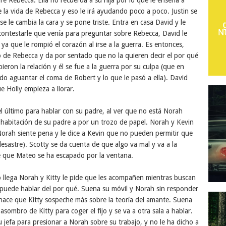
re Rebecca. Ella no recuerda a su hija por lo que le enseña a
e la vida de Rebecca y eso le irá ayudando poco a poco. Justin se
 le cambia la cara y se pone triste. Entra en casa David y le
 contestarle que venía para preguntar sobre Rebecca, David le
ya que le rompió el corazón al irse a la guerra. Es entonces,
o de Rebecca y da por sentado que no la quieren decir el por qué
ieron la relación y él se fue a la guerra por su culpa (que en
udo aguantar el coma de Robert y lo que le pasó a ella). David
e Holly empieza a llorar.
l último para hablar con su padre, al ver que no está Norah
a habitación de su padre a por un trozo de papel. Norah y Kevin
orah siente pena y le dice a Kevin que no pueden permitir que
desastre). Scotty se da cuenta de que algo va mal y va a la
e que Mateo se ha escapado por la ventana.
 llega Norah y Kitty le pide que les acompañen mientras buscan
puede hablar del por qué. Suena su móvil y Norah sin responder
 hace que Kitty sospeche más sobre la teoría del amante. Suena
 asombro de Kitty para coger el fijo y se va a otra sala a hablar.
u jefa para presionar a Norah sobre su trabajo, y no le ha dicho a