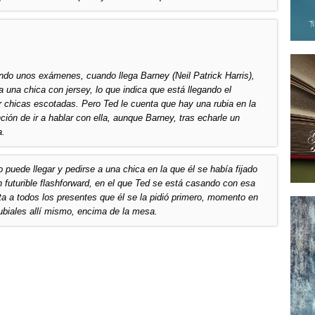
ndo unos exámenes, cuando llega Barney (Neil Patrick Harris),
 una chica con jersey, lo que indica que está llegando el
r chicas escotadas. Pero Ted le cuenta que hay una rubia en la
nción de ir a hablar con ella, aunque Barney, tras echarle un
a.
o puede llegar y pedirse a una chica en la que él se había fijado
uturible flashforward, en el que Ted se está casando con esa
ta a todos los presentes que él se la pidió primero, momento en
rubiales allí mismo, encima de la mesa.