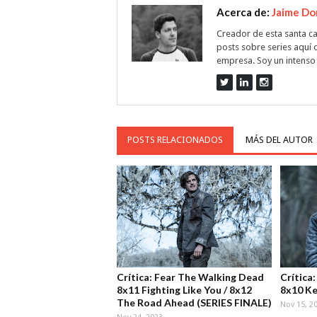
Acerca de:
Jaime D
Creador de esta santa ca
posts sobre series aquí
empresa. Soy un intenso 
POSTS RELACIONADOS
MÁS DEL AUTOR
Crítica: Fear The Walking Dead
Crítica
8x11 Fighting Like You / 8x12
8x10 Ke
The Road Ahead (SERIES FINALE)
Nov 15, 2