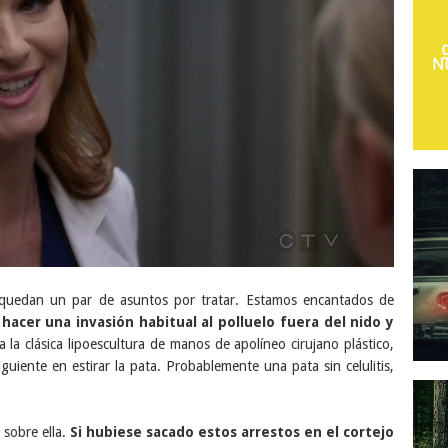
 quedan un par de asuntos por tratar. Estamos encantados de
hacer una invasión habitual al polluelo fuera del nido y
a la clásica lipoescultura de manos de apolíneo cirujano plástico,
guiente en estirar la pata. Probablemente una pata sin celulitis,
 sobre ella.
Si hubiese sacado estos arrestos en el cortejo