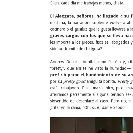
Ellen, cada día me trabajas menos, chata.
El Alexgate, señores, ha llegado a su f
machina, la narradora suplente vuelve a ab
cocinero o el gusiluz que le gusta llevarse a 
graves cargos con los que se lleva hac
les importa a los jueces, fiscales, abogado
sido un trámite de chirigota?
Andrew DeLuca, bonito como él sólo y, ci
“pretty”, que ahí te he visto la humildad
prefirió parar el hundimiento de su 
por su
pretty good
amiguita bonita.
Pretty 
está trabajando. Pico, mazo, pico, pico, m
aferramos perramente a alguna tensión sexu
sinsentido de desenlace al caso. Pero no, e
gritar en la cama. "Oh, sí, ø, dámelo todo".