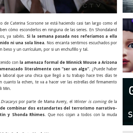
to de Caterina Scorsone se está haciendo casi tan largo como el
ben cómo esconderlos en ninguna de las series. En Shondaland
os, ya sabéis.
Si la semana pasada nos referíamos a ella
ido ni una sola línea
. Nos encanta sentirnos escuchados por
beso y un currículum, por si un enchufillo y tal.
etenido con
la amenaza formal de Minnick Mouse a Arizona
amenazado literalmente con “ser un algo”
. ¿Puede haber
 laboral que una chica que llegó a tu trabajo hace tres días te
 cuanto la echen, te va a hacer ver las estrellas del firmamento
i Min.
s
Dracarys
por parte de Mama Avery, el
Winter is coming
de la
 de combinar dos estandartes del terrorismo narrativo-
tin y Shonda Rhimes
. Que nos cojan a todos con la muda