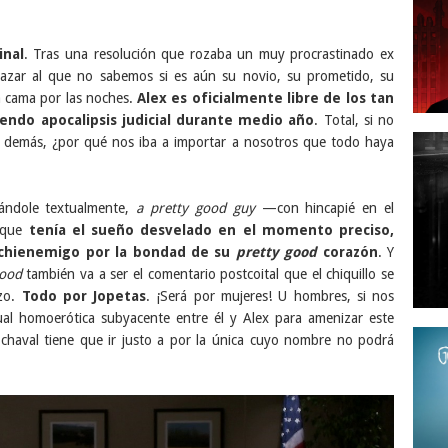
inal
. Tras una resolución que rozaba un muy procrastinado ex
razar al que no sabemos si es aún su novio, su prometido, su
la cama por las noches.
Alex es oficialmente libre de los tan
iendo apocalipsis judicial durante medio año
. Total, si no
s y demás, ¿por qué nos iba a importar a nosotros que todo haya
tándole textualmente,
a pretty good guy
—con hincapié en el
— que
tenía el sueño desvelado en el momento preciso,
archienemigo por la bondad de su
pretty good
corazón
. Y
good
también va a ser el comentario postcoital que el chiquillo se
azo.
Todo por Jopetas
. ¡Será por mujeres! U hombres, si nos
al homoerótica subyacente entre él y Alex para amenizar este
l chaval tiene que ir justo a por la única cuyo nombre no podrá