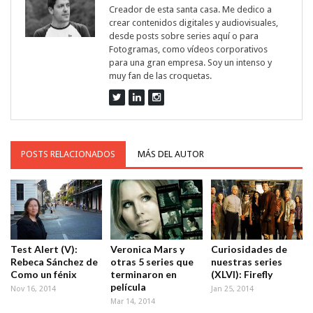
Creador de esta santa casa. Me dedico a
crear contenidos digitales y audiovisuales,
desde posts sobre series aquí o para
Fotogramas, como vídeos corporativos
para una gran empresa. Soy un intenso y
muy fan de las croquetas.
POSTS RELACIONADOS
MÁS DEL AUTOR
Test Alert (V):
Veronica Mars y
Curiosidades de
Rebeca Sánchez de
otras 5 series que
nuestras series
Como un fénix
terminaron en
(XLVI): Firefly
película
Nov 16, 2014
Jan 25, 2014
Mar 14, 2014